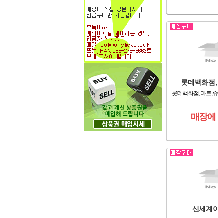
롯데백화점,
롯데백화점, 마트,슈
매장에
신세계이