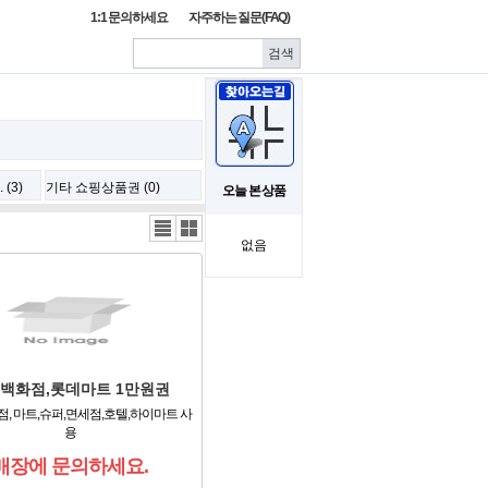
1:1 문의하세요
자주하는 질문(FAQ)
(3)
기타 쇼핑상품권 (0)
오늘 본 상품
리스
갤러
트뷰
리뷰
없음
백화점,롯데마트 1만원권
, 마트,슈퍼,면세점,호텔,하이마트 사
용
매장에 문의하세요.