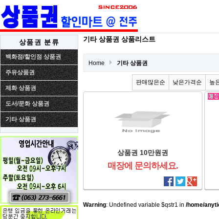
기타 상품권 상품리스트
상품권 분류
백화점/할인점 상품권
Home
기타 상품권
주유상품권
판매많은순
낮은가격순
높
제화 상품권
도서/문화 상품권
기타 상품권
상품권 10만원권
매장에 문의하세요.
Warning
: Undefined variable $qstr1 in
/home/anyti