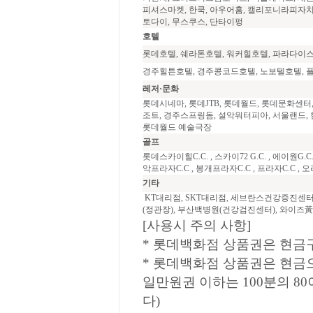
피셔스마켓, 한쿡, 아우어홈, 캘리포니라피자치
토다이, 무스쿠스, 단타이펑
호텔
롯데호텔, 쉐라톤호텔, 워커힐호텔, 파라다이스
경주힐튼호텔, 경주콩코드호텔, 노보텔호텔, 
레저·문화
롯데시네마, 롯데JTB, 롯데월드, 롯데문화센터
조트, 경주스프링돔, 설악워터피아, 서울랜드,
롯데월드 예술극장
골프
롯데스카이힐C.C. , 스카이72 G.C. , 에이원G.C
악프라자C.C , 봉개프라자C.C , 프라자C.C , 오
기타
KT대리점, SKT대리점, 세브란스건강증진센
(정관장), 부산백병원(건강검진센터), 와이즈
[사용시 주의 사항]
* 롯데백화점 상품권은 현금
* 롯데백화점 상품권은 현금으
일만원권 이하는 100분의 8
다)