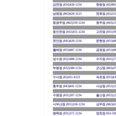
김천점
(054)420-1234
창동점
(02)901
남원점
(063)620-3123
천호점
(02)222
동광주점
(062)519-1234
청주점
(043)21
동인천점
(032)451-1234
고잔점
(031)59
천안점
(041)620-1234
문현점
(051)60
월배점
(053)607-1234
금정점
(051)60
성수점
(02)3408-1234
수지점
(031)27
부평점
(032)500-1234
군산점
(063)47
수서점
(02)451-6123
속초점
(033)63
충주점
(043)841-1234
사상점
(051)32
수원점
(031)207-1234
울산점
(052)22
서부산점
(051)310-1234
상무점
(062)61
평택점
(031)371-1234
영천점
054-33