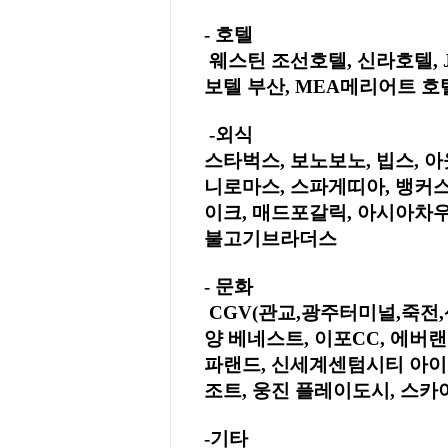
- 호텔
웨스틴 조선호텔, 신라호텔, 
보텔 부산, MEA메리어트 호
-외식
스타벅스, 보노보노, 빕스, 
니로마스, 스파게띠아, 뱅커스
이크, 매드포갈릭, 아시아차우,
불고기브라더스
- 문화
CGV(관교,광주터미널,죽전,
양 베네스트, 이포CC, 에버
파랜드, 신세계센텀시티 아이스
조트, 웅진 플레이도시, 스
-기타