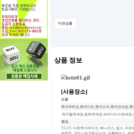
이전상품
상품 정보
[사용장소]
쇼핑
롯데백화점,롯데마트,롯데슈퍼,롯데면세점,롯
워커힐면세점,동화면세점,파라다이스면세점,
외식
T.G.I.F, 아웃백스테이크, 베니건스, 빕스, 
퍼런치, 크리스피크림도너츠, 더플레이스, 세븐