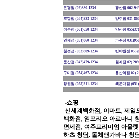
은평점
(02)380-1234
광산점
062-94
포항점
(054)223-1234
양주점
031-86
여수점
(061)650-1234
양산점
055)37
연제점
(051)860-1234
파주점
031)95
칠성점
(053)609-1234
반야월점
053)
둔산점
(042)479-1234
월계점
02) 209
구미점
(054)467-1234
용산역점
02) 2
창원점
(055)211-1234
해운대점
(051)
-쇼핑
신세계백화점, 이마트, 제일
백화점, 엠포리오 아르마니 
면세점, 여주프리미엄 아울렛,
하츠 청담, 돌체앤가바나 청담